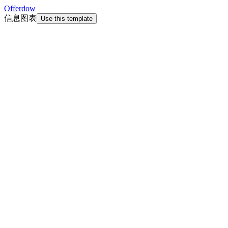
Offerdow
信息图表
Use this template