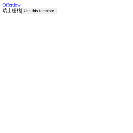
Offerdow
瑞士栅格
Use this template